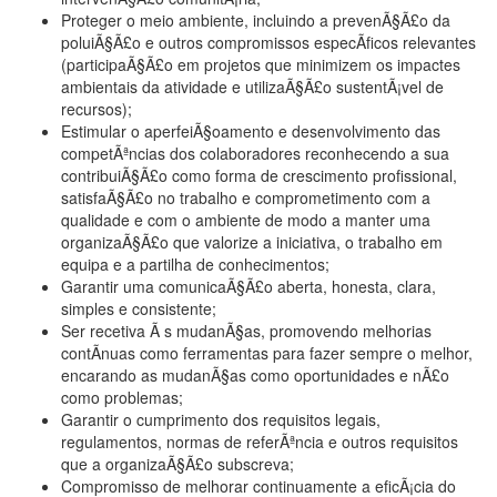
Proteger o meio ambiente, incluindo a prevenÃ§Ã£o da
poluiÃ§Ã£o e outros compromissos especÃ­ficos relevantes
(participaÃ§Ã£o em projetos que minimizem os impactes
ambientais da atividade e utilizaÃ§Ã£o sustentÃ¡vel de
recursos);
Estimular o aperfeiÃ§oamento e desenvolvimento das
competÃªncias dos colaboradores reconhecendo a sua
contribuiÃ§Ã£o como forma de crescimento profissional,
satisfaÃ§Ã£o no trabalho e comprometimento com a
qualidade e com o ambiente de modo a manter uma
organizaÃ§Ã£o que valorize a iniciativa, o trabalho em
equipa e a partilha de conhecimentos;
Garantir uma comunicaÃ§Ã£o aberta, honesta, clara,
simples e consistente;
Ser recetiva Ã s mudanÃ§as, promovendo melhorias
contÃ­nuas como ferramentas para fazer sempre o melhor,
encarando as mudanÃ§as como oportunidades e nÃ£o
como problemas;
Garantir o cumprimento dos requisitos legais,
regulamentos, normas de referÃªncia e outros requisitos
que a organizaÃ§Ã£o subscreva;
Compromisso de melhorar continuamente a eficÃ¡cia do