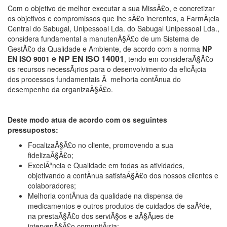
Com o objetivo de melhor executar a sua MissÃ£o, e concretizar
os objetivos e compromissos que lhe sÃ£o inerentes, a FarmÃ¡cia
Central do Sabugal, Unipessoal Lda. do Sabugal Unipessoal Lda
.,
considera fundamental a manutenÃ§Ã£o de um Sistema de
GestÃ£o da Qualidade e Ambiente, de acordo
com a norma
NP
e NP EN ISO 14001
EN ISO 9001
, tendo em consideraÃ§Ã£o
os recursos necessÃ¡rios para o desenvolvimento da eficÃ¡cia
dos processos fundamentais Ã melhoria contÃ­nua do
desempenho da organizaÃ§Ã£o.
Deste modo atua de acordo com os seguintes
pressupostos:
FocalizaÃ§Ã£o no cliente, promovendo a sua
fidelizaÃ§Ã£o;
ExcelÃªncia e Qualidade em todas as atividades,
objetivando a contÃ­nua satisfaÃ§Ã£o dos nossos clientes e
colaboradores;
Melhoria contÃ­nua da qualidade na dispensa de
medicamentos e outros produtos de cuidados de saÃºde,
na prestaÃ§Ã£o dos serviÃ§os e aÃ§Ãµes de
intervenÃ§Ã£o comunitÃ¡ria;